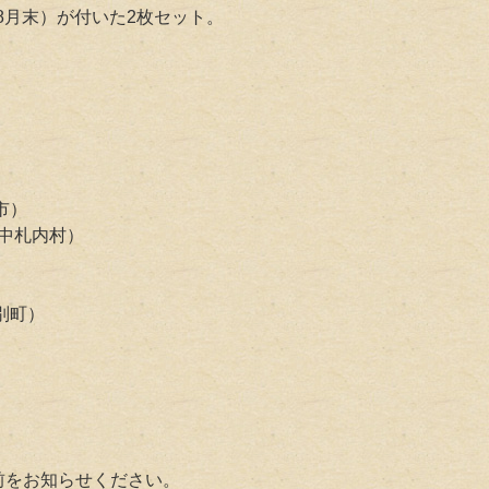
年8月末）が付いた2枚セット。
市）
（中札内村）
別町）
前をお知らせください。