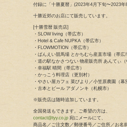
付録に「十勝夏暦」(2023年4月下旬〜2023
十勝近郊のお店にて販売しています。
[十勝雪暦 販売店]
・SLOW living（帯広市）
・Hotel & Cafe NUPKA（帯広市）
・FLOWMOTION（帯広市）
・ばんえい競馬場 とかちむら産直市場（帯広
・道の駅なかさつない 物産販売所 あんてぃ
・幸福駅 晴間（帯広市）
・かっこう料理店（更別村）
・やさい屋カフェ 菜びより／小笠原農園（幕
・古本とビール アダノンキ（札幌市）
※販売店は随時追加しています。
全国発送もできます。ご希望の方は、
contact@tyy.co.jp
宛にメールにて、
商品名／ご注文数／郵便番号／ご住所／お名