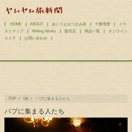
|
HOME
|
ABOUT
|
あいうえおつまみ表
|
十勝雪暦
|
イラ
ストマップ
|
Writing Works
|
販売店
|
商品一覧
|
オンライン
ストア
|
お問い合わせ
|
TOP
UK
パブに集まる人たち
パブに集まる人たち