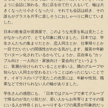
ように会話に加わる。先に店を出て行く人もいて、輪は大
きくなったり小さくなったり、それでも会話は続き、その
誰もがグラスを片手に楽しそうにおしゃべりに興じていま
した。
日本の飲食店や居酒屋で、このような光景を私は見たこと
がなかったので、とても印象に残りました。日本では、学
生さんたちの集まりだとか、恋人同士とか、仕事帰りとか
一目でだいたいの関係性がわかる気がします。服装や年齢
でパターン化されているからでしょうか。店自体も “カッ
プル向け・一人向け・家族向け・宴会向け”というよう
に、客層が分けられていることが多い上、隣のグループや
知らない人同士が交わるということはめったにないことで
す。イギリスのパブで見たこの光景には、年齢や性別、職
業などで分けられない人の輪がありました。
学生さんの感想にも、「日本ではグループで来てグループ
で帰るのが当たり前だが、若い人からお年寄りまでその場
にいる人が仲良くおしゃべりするパブの風景が印象的だっ