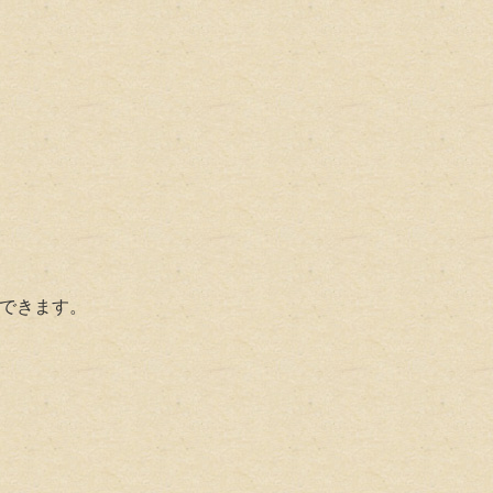
手できます
。