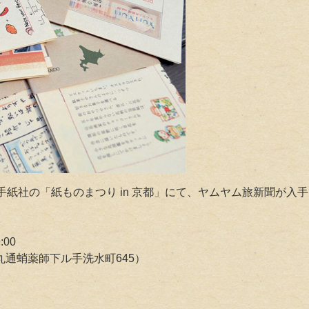
れる、手紙社の「紙ものまつり in 京都」にて、ヤムヤム旅新聞が入
:00
区烏丸通蛸薬師下ル手洗水町645）