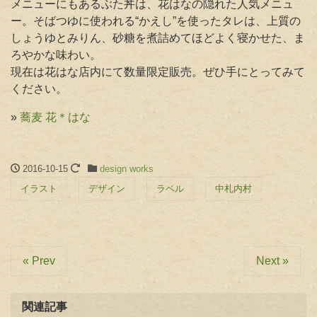
メニューにもあるぶた丼は、花はなの隠れた人気メニュ
ー。そばつゆに使われる“かえし”を使ったタレは、上質の
しょうゆとみりん、砂糖を煮詰めてほどよく寝かせた、ま
ろやかな味わい。
現在は花はな店内にて数量限定販売。ぜひ手にとってみて
ください。
»
蕎麦 花＊はな
2016-10-15
design works
イラスト
デザイン
ラベル
中札内村
« Prev
Next »
関連記事