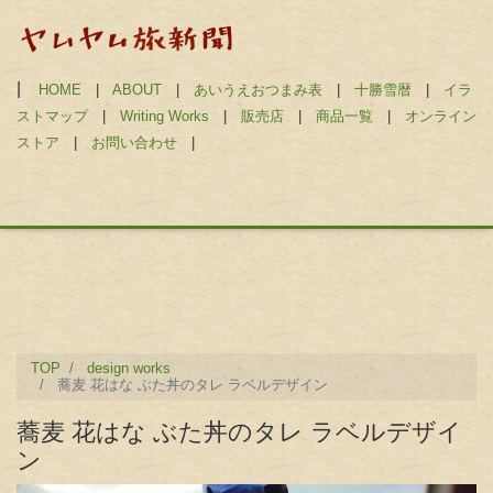
|
HOME
|
ABOUT
|
あいうえおつまみ表
|
十勝雪暦
|
イラ
ストマップ
|
Writing Works
|
販売店
|
商品一覧
|
オンライン
ストア
|
お問い合わせ
|
TOP
design works
蕎麦 花はな ぶた丼のタレ ラベルデザイン
蕎麦 花はな ぶた丼のタレ ラベルデザイ
ン