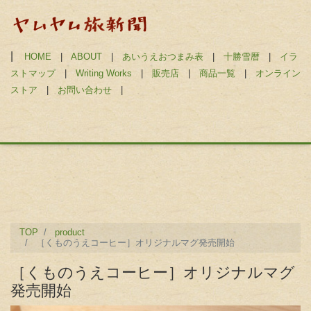
|
HOME
|
ABOUT
|
あいうえおつまみ表
|
十勝雪暦
|
イラ
ストマップ
|
Writing Works
|
販売店
|
商品一覧
|
オンライン
ストア
|
お問い合わせ
|
TOP
product
［くものうえコーヒー］オリジナルマグ発売開始
［くものうえコーヒー］オリジナルマグ
発売開始