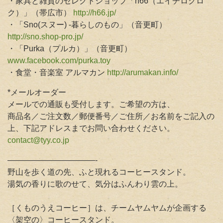
・家具と雑貨のセレクトショップ「h66（エイチロクロ
ク）」（帯広市）
http://h66.jp/
・「Sno(スヌー) -暮らしのもの」（音更町）
http://sno.shop-pro.jp/
・「Purka（プルカ）」（音更町）
www.facebook.com/purka.toy
・食堂・音楽室 アルマカン
http://arumakan.info/
*メールオーダー
メールでの通販も受付します。ご希望の方は、
商品名／ご注文数／郵便番号／ご住所／お名前をご記入の
上、下記アドレスまでお問い合わせください。
contact@tyy.co.jp
———————————-
野山を歩く道の先、ふと現れるコーヒースタンド。
湯気の香りに歌のせて、気分はふんわり雲の上。
［くものうえコーヒー］は、チームヤムヤムが企画する
〈架空の〉コーヒースタンド。