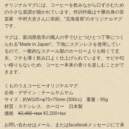
オリジナルマグには、コーヒーを飲みながら口ずさむため
の小さな楽譜が描かれています。作詞作曲は十勝出身の音
楽家・中村大史さんに依頼。”北海道発”のオリジナルマグ
です。
マグは、新潟県燕市の職人の手でひとつひとつ丁寧につく
られる”Made in Japan”。下地にステンレスを使用してい
るので、一般的なスチール製のホーローよりも軽くて丈
夫。フチも薄く飲み口よく仕上げられています。サビや匂
い移りもないため、コーヒー本来の香りを楽しむことがで
きます。
くものうえコーヒーオリジナルマグ
企画・デザイン：チームヤムヤム
サイズ：約W105×φ75×75mm (300cc) 重量：95g
材質：ステンレス、ホーロー 日本製
価格
¥2,480 +tax
¥2,200+tax
お問い合わせはメール、またはfacebookメッセージにて承