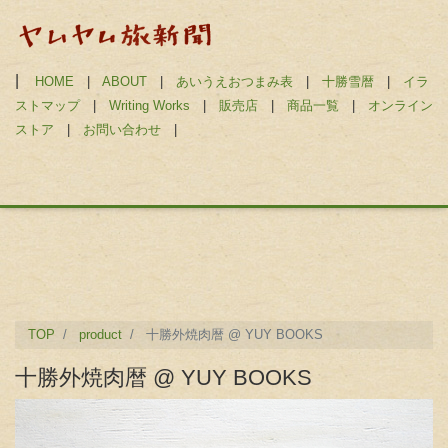
|
HOME
|
ABOUT
|
あいうえおつまみ表
|
十勝雪暦
|
イラ
ストマップ
|
Writing Works
|
販売店
|
商品一覧
|
オンライン
ストア
|
お問い合わせ
|
TOP
product
十勝外焼肉暦 @ YUY BOOKS
十勝外焼肉暦 @ YUY BOOKS