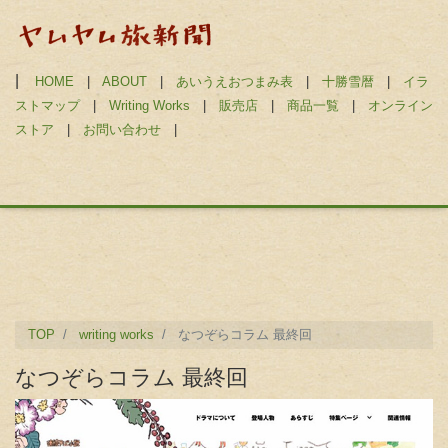
|
HOME
|
ABOUT
|
あいうえおつまみ表
|
十勝雪暦
|
イラ
ストマップ
|
Writing Works
|
販売店
|
商品一覧
|
オンライン
ストア
|
お問い合わせ
|
TOP
writing works
なつぞらコラム 最終回
なつぞらコラム 最終回