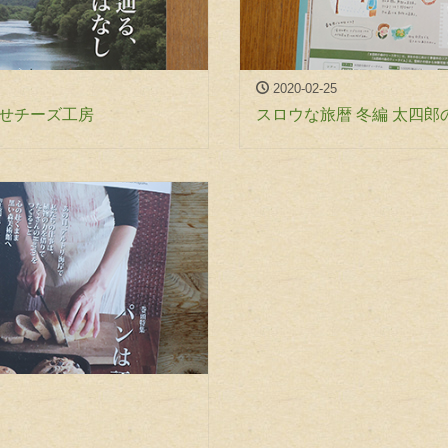
2020-02-25
わせチーズ工房
スロウな旅暦 冬編 太四郎