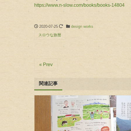
https://www.n-slow.com/books/books-14804
2020-07-25
design works
スロウな旅暦
« Prev
関連記事