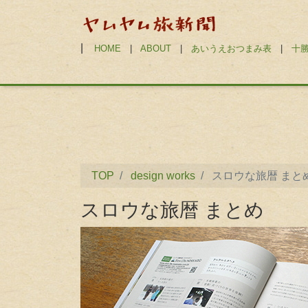
|
HOME
|
ABOUT
|
あいうえおつまみ表
|
十
TOP
design works
スロウな旅暦 まと
スロウな旅暦 まとめ