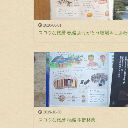
2020-06-01
スロウな旅暦 春編 ありがとう牧場＆しあ
2019-10-30
スロウな旅暦 秋編 本郷林業