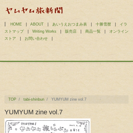
|
HOME
|
ABOUT
|
あいうえおつまみ表
|
十勝雪暦
|
イラ
ストマップ
|
Writing Works
|
販売店
|
商品一覧
|
オンライン
ストア
|
お問い合わせ
|
TOP
tabi-shinbun
YUMYUM zine vol.7
YUMYUM zine vol.7