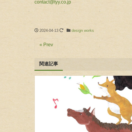
contact@tyy.co.jp
2024-04-13
design works
« Prev
関連記事