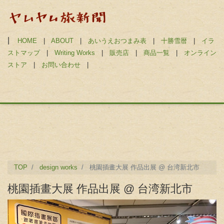
|
HOME
|
ABOUT
|
あいうえおつまみ表
|
十勝雪暦
|
イラ
ストマップ
|
Writing Works
|
販売店
|
商品一覧
|
オンライン
ストア
|
お問い合わせ
|
TOP
design works
桃園插畫大展 作品出展 @ 台湾新北市
桃園插畫大展 作品出展 @ 台湾新北市