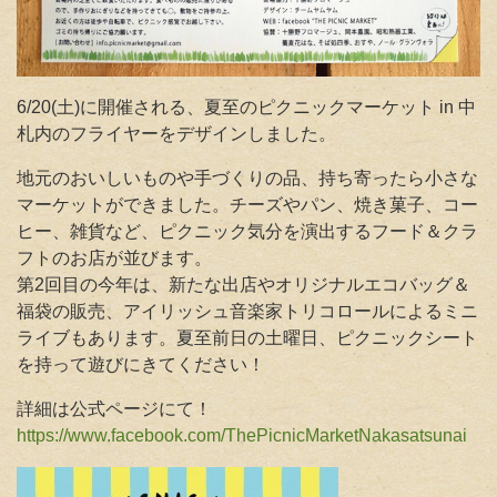
6/20(土)に開催される、夏至のピクニックマーケット in 中
札内のフライヤーをデザインしました
。
地元のおいしいものや手づくりの品、持ち寄ったら小さな
マーケットができました。チーズやパン、焼き菓子、コー
ヒー、雑貨など、ピクニック気分を演出するフード＆クラ
フトのお店が並びます。
第2回目の今年は、新たな出店やオリジナルエコバッグ＆
福袋の販売、アイリッシュ音楽家トリコロールによるミニ
ライブもあります。夏至前日の土曜日、ピクニックシート
を持って遊びにきてください！
詳細は公式ページにて！
https://www.facebook.com/ThePicnicMarketNakasatsunai