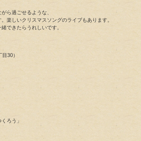
ながら過ごせるような、
す。楽しいクリスマスソングのライブもあります。
一緒できたらうれしいです。
目30）
）
）
）
つくろう」