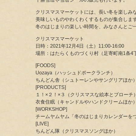
クリスマスマーケットには、長い冬を楽しみ
美味しいものやわくわくするものが集合しま
冬のはじまりの楽しい時間を、みなさんとご
クリスマスマーケット
日時：2021年12月4日（土）11:00-16:00
場所：はたらくものづくり村（足寄町南1条4丁
[FOODS]
Uozaya（ハッシュドポークランチ）
ちんどん舎（シュトーレンやサングリアほか
[PRODUCTS]
１！×２！×３（クリスマスな絵本とブローチ
衣食住眠（キャンドルやハンドクリームほか
[WORKSHOP]
チームヤムヤム「冬のはじまりカレンダーを
[LIVE]
ちんどん隊（クリスマスソングほか）