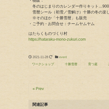
・物販：
冬のはじまりのカレンダー作りキット…90
雪暦シール（初雪／雪解け）十勝の冬の楽しみ
※そのほか「十勝雪暦」も販売
・ご予約・お問合せ：チームヤムヤム
はたらくものづくり村
https://hataraku-mono-zukuri.com
2021-11-28
event
ワークショップ
十勝雪暦
育つ庭
« Prev
関連記事