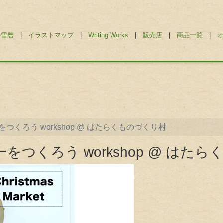
勝雪暦
|
イラストマップ
|
Writing Works
|
販売店
|
商品一覧
|
くろう workshop @ はたらくものづくり村
つくろう workshop @ はた