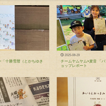
2025-08-29
ー「十勝雪暦（とかちゆき
チームヤムヤム×麦音 「
ョップレポート