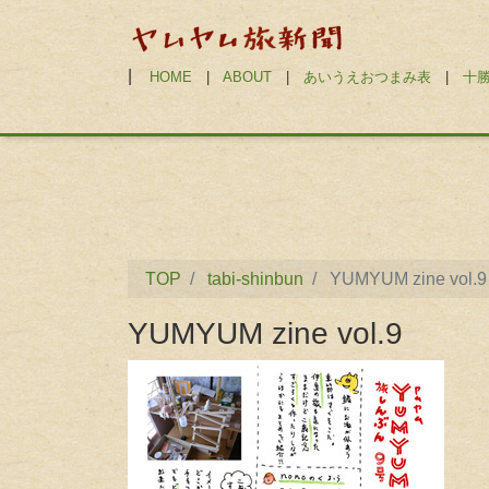
|
HOME
|
ABOUT
|
あいうえおつまみ表
|
十
TOP
tabi-shinbun
YUMYUM zine vol.9
YUMYUM zine vol.9