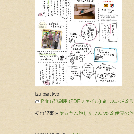
Izu part two
Print /印刷用 (PDFファイル) 旅しんぶん9号
初出記事 »
ヤムヤム旅しんぶん vol.9 伊豆の