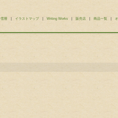
勝雪暦
|
イラストマップ
|
Writing Works
|
販売店
|
商品一覧
|