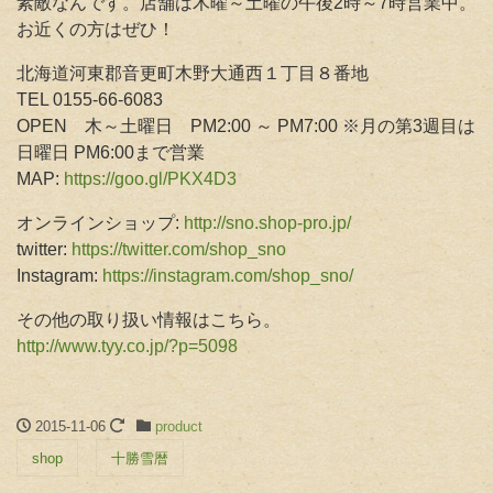
素敵なんです。店舗は木曜～土曜の午後2時～7時営業中。
お近くの方はぜひ！
北海道河東郡音更町木野大通西１丁目８番地
TEL 0155-66-6083
OPEN 木～土曜日 PM2:00 ～ PM7:00 ※月の第3週目は
日曜日 PM6:00まで営業
MAP:
https://goo.gl/PKX4D3
オンラインショップ:
http://sno.shop-pro.jp/
twitter:
https://twitter.com/shop_sno
Instagram:
https://instagram.com/shop_sno/
その他の取り扱い情報はこちら。
http://www.tyy.co.jp/?p=5098
2015-11-06
product
shop
十勝雪暦