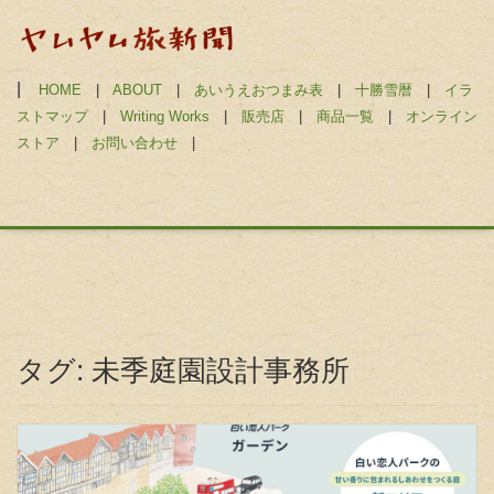
|
HOME
|
ABOUT
|
あいうえおつまみ表
|
十勝雪暦
|
イラ
ストマップ
|
Writing Works
|
販売店
|
商品一覧
|
オンライン
ストア
|
お問い合わせ
|
タグ:
未季庭園設計事務所