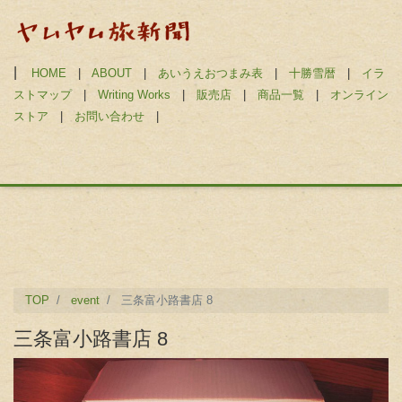
|
HOME
|
ABOUT
|
あいうえおつまみ表
|
十勝雪暦
|
イラ
ストマップ
|
Writing Works
|
販売店
|
商品一覧
|
オンライン
ストア
|
お問い合わせ
|
TOP
event
三条富小路書店 8
三条富小路書店 8