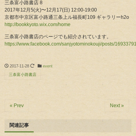
三条富小路書店 8
2017年12月5(火)〜12月17(日) 12:00-19:00
京都市中京区富小路通三条上ル福長町109 ギャラリーh2o
http://bookkyoto.wix.com/home
三条富小路書店のページでも紹介されています。
https://www.facebook.com/sanjyotominokouji/posts/169337
2017-11-28
event
三条富小路書店
« Prev
Next »
関連記事