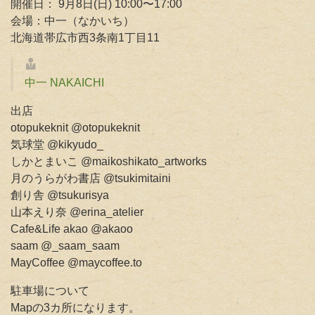
開催日： 9月8日(日) 10:00〜17:00
会場：中一（なかいち）
北海道帯広市西3条南1丁目11
中一 NAKAICHI
出店
otopukeknit @otopukeknit
気球堂 @kikyudo_
しかとまいこ @maikoshikato_artworks
月のうらがわ書店 @tsukimitaini
創り舎 @tsukurisya
山本えり奈 @erina_atelier
Cafe&Life akao @akaoo
saam @_saam_saam
MayCoffee @maycoffee.to
駐車場について
Mapの3カ所になります。