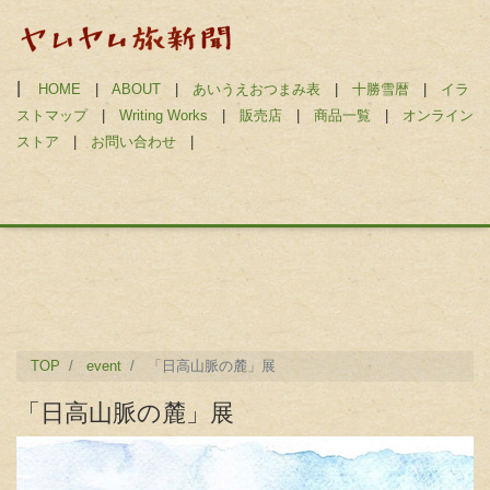
|
HOME
|
ABOUT
|
あいうえおつまみ表
|
十勝雪暦
|
イラ
ストマップ
|
Writing Works
|
販売店
|
商品一覧
|
オンライン
ストア
|
お問い合わせ
|
TOP
event
「日高山脈の麓」展
「日高山脈の麓」展