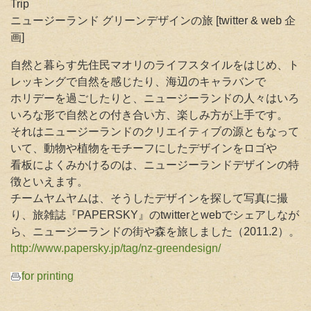
Trip
ニュージーランド グリーンデザインの旅 [twitter & web 企
画]
自然と暮らす先住民マオリのライフスタイルをはじめ、ト
レッキングで自然を感じたり、海辺のキャラバンで
ホリデーを過ごしたりと、ニュージーランドの人々はいろ
いろな形で自然との付き合い方、楽しみ方が上手です。
それはニュージーランドのクリエイティブの源ともなって
いて、動物や植物をモチーフにしたデザインをロゴや
看板によくみかけるのは、ニュージーランドデザインの特
徴といえます。
チームヤムヤムは、そうしたデザインを探して写真に撮
り、旅雑誌『PAPERSKY』のtwitterとwebでシェアしなが
ら、ニュージーランドの街や森を旅しました（2011.2）。
http://www.papersky.jp/tag/nz-greendesign/
for printing