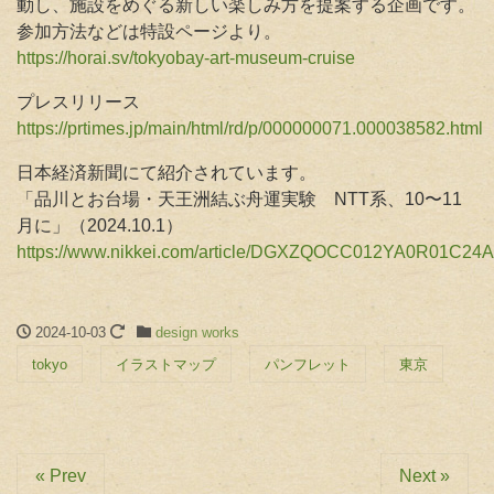
動し、施設をめぐる新しい楽しみ方を提案する企画です。
参加方法などは特設ページより。
https://horai.sv/tokyobay-art-museum-cruise
プレスリリース
https://prtimes.jp/main/html/rd/p/000000071.000038582.html
日本経済新聞にて紹介されています。
「品川とお台場・天王洲結ぶ舟運実験 NTT系、10〜11
月に」（2024.10.1）
https://www.nikkei.com/article/DGXZQOCC012YA0R01C24
2024-10-03
design works
tokyo
イラストマップ
パンフレット
東京
« Prev
Next »